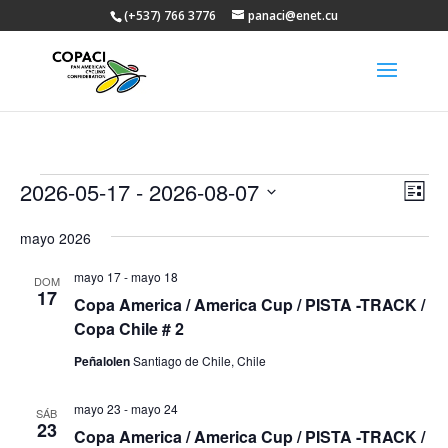
(+537) 766 3776
panaci@enet.cu
Eventos
Nav
Na
2026-05-17
 - 
2026-08-07
Lista
de
de
Selecciona
vis
vist
mayo 2026
la
de
fecha.
Eve
mayo 17
-
mayo 18
DOM
17
Copa America / America Cup / PISTA -TRACK /
Copa Chile # 2
Peñalolen
Santiago de Chile, Chile
mayo 23
-
mayo 24
SÁB
23
Copa America / America Cup / PISTA -TRACK /