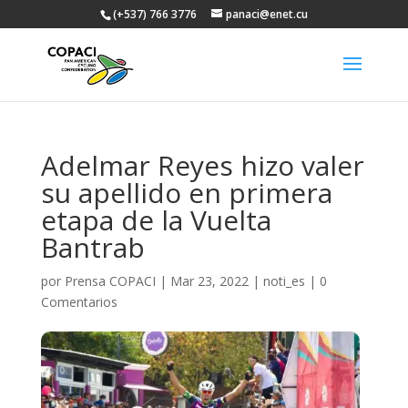
(+537) 766 3776
panaci@enet.cu
Adelmar Reyes hizo valer
su apellido en primera
etapa de la Vuelta
Bantrab
por
Prensa COPACI
|
Mar 23, 2022
|
noti_es
|
0
Comentarios