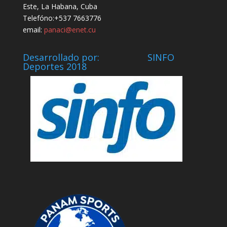
Este, La Habana, Cuba
Telefóno:+537 7663776
email:
panaci@enet.cu
Desarrollado por: SINFO
Deportes 2018