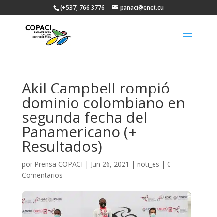
(+537) 766 3776
panaci@enet.cu
Akil Campbell rompió
dominio colombiano en
segunda fecha del
Panamericano (+
Resultados)
por
Prensa COPACI
|
Jun 26, 2021
|
noti_es
|
0
Comentarios