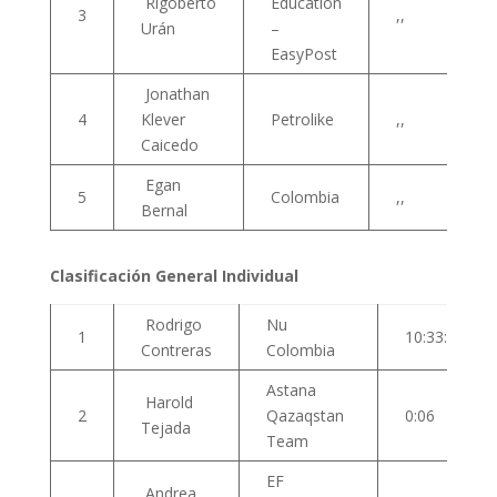
Rigoberto
Education
3
,,
Urán
–
EasyPost
Jonathan
4
Klever
Petrolike
,,
Caicedo
Egan
5
Colombia
,,
Bernal
Clasificación General Individual
Rodrigo
Nu
1
10:33:58
Contreras
Colombia
Astana
Harold
2
Qazaqstan
0:06
Tejada
Team
EF
Andrea