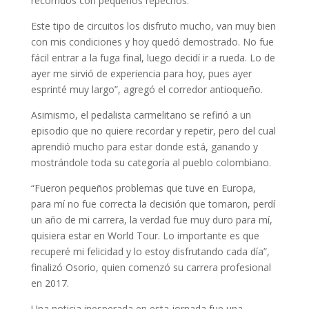
recorridos con pequeños repechos.
Este tipo de circuitos los disfruto mucho, van muy bien
con mis condiciones y hoy quedó demostrado. No fue
fácil entrar a la fuga final, luego decidí ir a rueda. Lo de
ayer me sirvió de experiencia para hoy, pues ayer
esprinté muy largo”, agregó el corredor antioqueño.
Asimismo, el pedalista carmelitano se refirió a un
episodio que no quiere recordar y repetir, pero del cual
aprendió mucho para estar donde está, ganando y
mostrándole toda su categoría al pueblo colombiano.
“Fueron pequeños problemas que tuve en Europa,
para mí no fue correcta la decisión que tomaron, perdí
un año de mi carrera, la verdad fue muy duro para mí,
quisiera estar en World Tour. Lo importante es que
recuperé mi felicidad y lo estoy disfrutando cada día”,
finalizó Osorio, quien comenzó su carrera profesional
en 2017.
Una noticia inesperada en esta jornada fue una