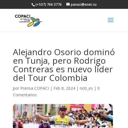
(+537) 766 3776
panaci@enet.cu
Alejandro Osorio dominó
en Tunja, pero Rodrigo
Contreras es nuevo líder
del Tour Colombia
por
Prensa COPACI
|
Feb 8, 2024
|
noti_es
|
0
Comentarios