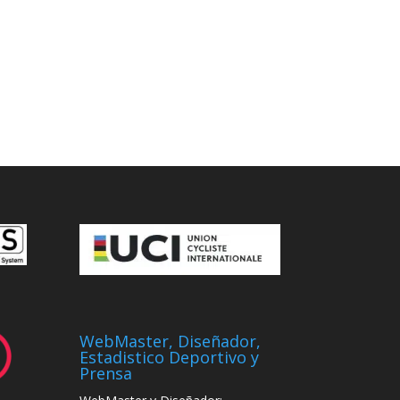
WebMaster, Diseñador,
Estadistico Deportivo y
Prensa