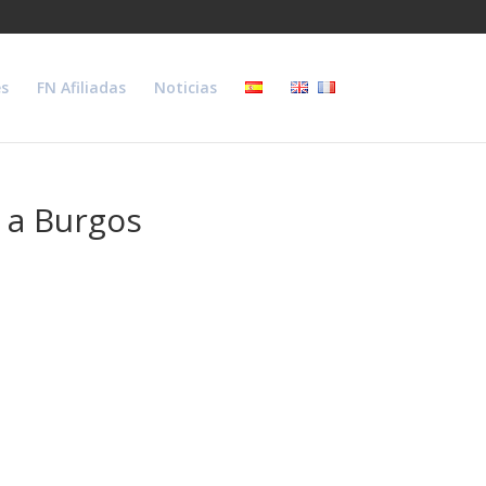
s
FN Afiliadas
Noticias
a a Burgos