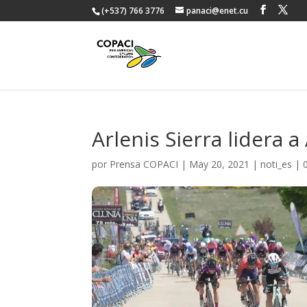
(+537) 766 3776
panaci@enet.cu
Arlenis Sierra lidera a
por
Prensa COPACI
|
May 20, 2021
|
noti_es
|