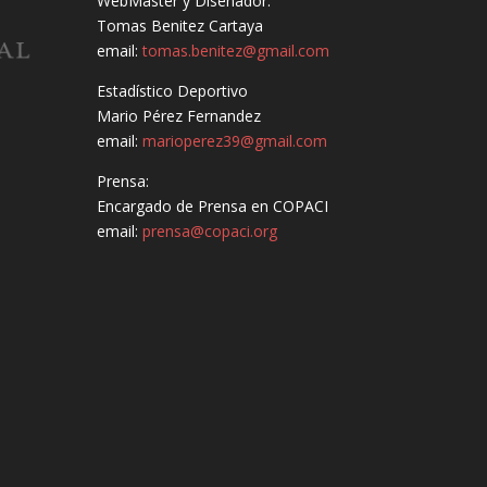
WebMaster y Diseñador:
Tomas Benitez Cartaya
email:
tomas.benitez@gmail.com
Estadístico Deportivo
Mario Pérez Fernandez
email:
marioperez39@gmail.com
Prensa:
Encargado de Prensa en COPACI
email:
prensa@copaci.org