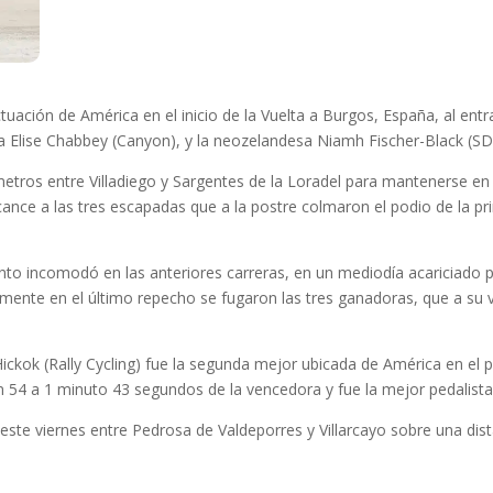
ctuación de América en el inicio de la Vuelta a Burgos, España, al entra
za Elise Chabbey (Canyon), y la neozelandesa Niamh Fischer-Black (SD
etros entre Villadiego y Sargentes de la Loradel para mantenerse en 
ance a las tres escapadas que a la postre colmaron el podio de la p
 tanto incomodó en las anteriores carreras, en un mediodía acariciado
mente en el último repecho se fugaron las tres ganadoras, que a su ve
ckok (Rally Cycling) fue la segunda mejor ubicada de América en el 
n 54 a 1 minuto 43 segundos de la vencedora y fue la mejor pedalista
este viernes entre Pedrosa de Valdeporres y Villarcayo sobre una dist