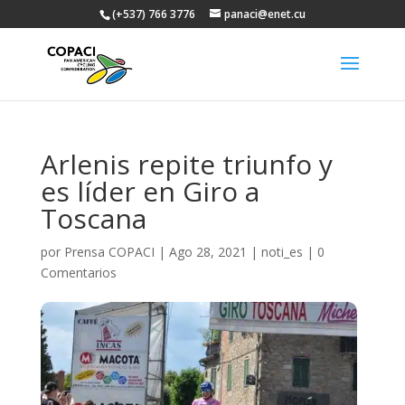
(+537) 766 3776
panaci@enet.cu
Arlenis repite triunfo y
es líder en Giro a
Toscana
por
Prensa COPACI
|
Ago 28, 2021
|
noti_es
|
0
Comentarios