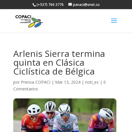
(+537) 766 3776
panaci@enet.cu
Arlenis Sierra termina
quinta en Clásica
Ciclística de Bélgica
por
Prensa COPACI
|
Mar 13, 2024
|
noti_es
|
0
Comentarios