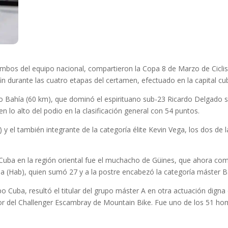
mbos del equipo nacional, compartieron la Copa 8 de Marzo de Ciclism
in durante las cuatro etapas del certamen, efectuado en la capital cu
rto Bahía (60 km), que dominó el espirituano sub-23 Ricardo Delgado 
 lo alto del podio en la clasificación general con 54 puntos.
y el también integrante de la categoría élite Kevin Vega, los dos de l
a Cuba en la región oriental fue el muchacho de Güines, que ahora c
ea (Hab), quien sumó 27 y a la postre encabezó la categoría máster B
ipo Cuba, resultó el titular del grupo máster A en otra actuación dig
 del Challenger Escambray de Mountain Bike. Fue uno de los 51 homb