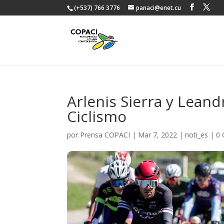
(+537) 766 3776
panaci@enet.cu
Arlenis Sierra y Lean
Ciclismo
por
Prensa COPACI
|
Mar 7, 2022
|
noti_es
|
0 