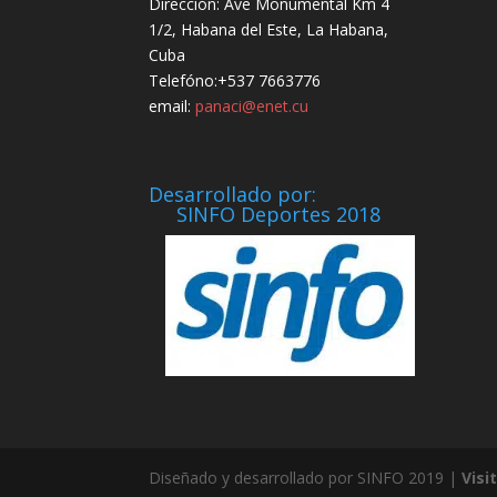
Dirección: Ave Monumental Km 4
1/2, Habana del Este, La Habana,
Cuba
Telefóno:+537 7663776
email:
panaci@enet.cu
Desarrollado por:
SINFO Deportes 2018
Diseñado y desarrollado por SINFO 2019 |
Visi