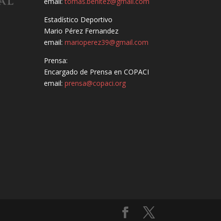
email:
tomas.benitez@gmail.com
Estadístico Deportivo
Mario Pérez Fernandez
email:
marioperez39@gmail.com
Prensa:
Encargado de Prensa en COPACI
email:
prensa@copaci.org