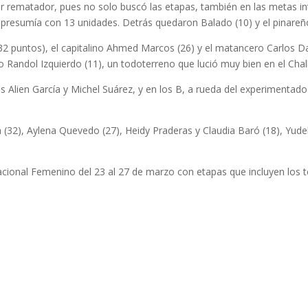
r rematador, pues no solo buscó las etapas, también en las metas i
 presumía con 13 unidades. Detrás quedaron Balado (10) y el pinareño 
 puntos), el capitalino Ahmed Marcos (26) y el matancero Carlos Dan
ano Randol Izquierdo (11), un todoterreno que lució muy bien en el Ch
s Alien García y Michel Suárez, y en los B, a rueda del experimentad
 (32), Aylena Quevedo (27), Heidy Praderas y Claudia Baró (18), Yude
acional Femenino del 23 al 27 de marzo con etapas que incluyen los t