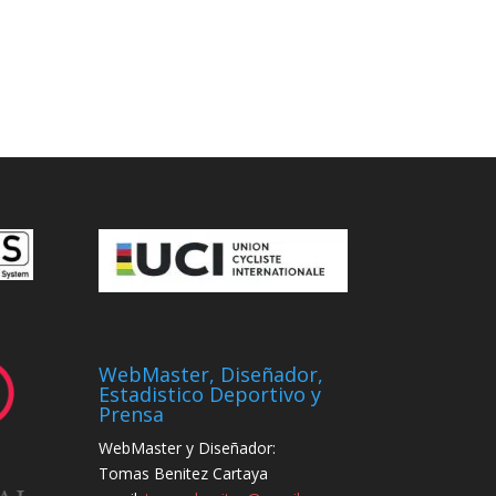
WebMaster, Diseñador,
Estadistico Deportivo y
Prensa
WebMaster y Diseñador:
Tomas Benitez Cartaya