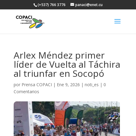
(+537) 766 3776
panaci@enet.cu
Arlex Méndez primer
líder de Vuelta al Táchira
al triunfar en Socopó
por
Prensa COPACI
|
Ene 9, 2026
|
noti_es
|
0
Comentarios