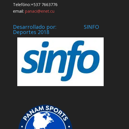
Telefóno:+537 7663776
email:
panaci@enet.cu
Desarrollado por: SINFO
Deportes 2018