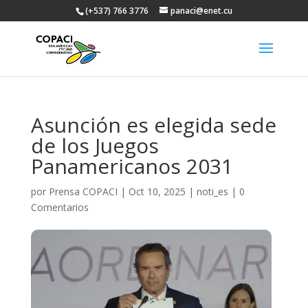
(+537) 766 3776
panaci@enet.cu
Asunción es elegida sede
de los Juegos
Panamericanos 2031
por
Prensa COPACI
|
Oct 10, 2025
|
noti_es
|
0
Comentarios