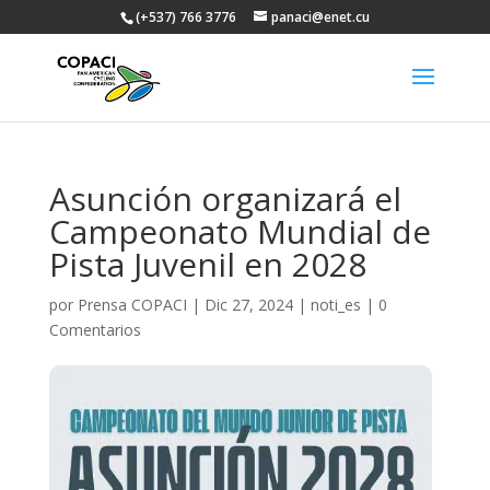
(+537) 766 3776
panaci@enet.cu
Asunción organizará el
Campeonato Mundial de
Pista Juvenil en 2028
por
Prensa COPACI
|
Dic 27, 2024
|
noti_es
|
0
Comentarios