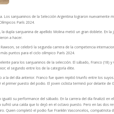
a. Los sanjuaninos de la Selección Argentina lograron nuevamente me
Olímpicos París 2024.
an, la dupla sanjuanina de apellido Molina metió un gran doblete. En l
ieron a hacer.
Rawson, se celebró la segunda carrera de la competencia internaciona
s puntos para el ciclo olímpico París 2024.
elente para los sanjuaninos de la selección. El sábado, Franco (18) 
or; el segundo entre los de la categoría élite.
co a la del día anterior. Franco fue quien repitió triunfo entre los su
 el primer puesto del podio. El joven ciclista terminó por delante de
igualó su performance del sábado. En la carrera del día finalizó en e
ufrió una caída que lo dejó en el octavo puesto. Pero en las dos res
eiro. Quien completó el podio fue Franklin Vasconcelos, compatriota d