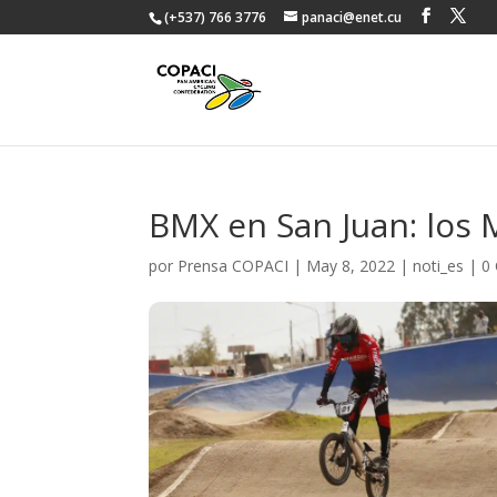
(+537) 766 3776
panaci@enet.cu
BMX en San Juan: los M
por
Prensa COPACI
|
May 8, 2022
|
noti_es
|
0