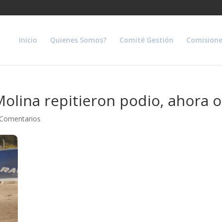
Inicio
Quienes Somos?
Comité Gestión
Comisione
olina repitieron podio, ahora o
 Comentarios