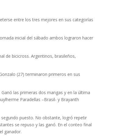
terse entre los tres mejores en sus categorías
a jornada inicial del sábado ambos lograron hacer
l de bicicross. Argentinos, brasileños,
y Gonzalo (27) terminaron primeros en sus
yos. Ganó las primeras dos mangas y en la última
 Guylherme Paradellas –Brasil- y Brayanth
l segundo puesto. No obstante, logró repetir
tantes se repuso y las ganó. En el conteo final
el ganador.