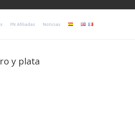
s
FN Afiliadas
Noticias
ro y plata