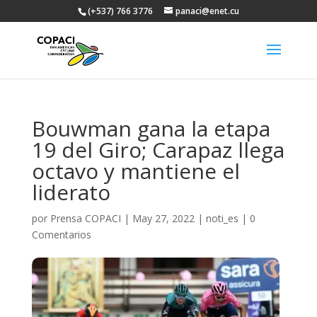
(+537) 766 3776
panaci@enet.cu
Bouwman gana la etapa
19 del Giro; Carapaz llega
octavo y mantiene el
liderato
por
Prensa COPACI
|
May 27, 2022
|
noti_es
|
0
Comentarios