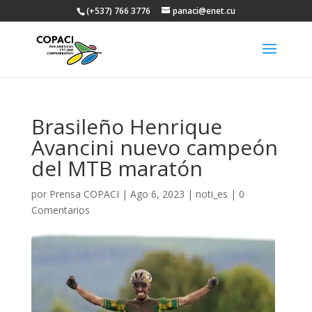
(+537) 766 3776
panaci@enet.cu
Brasileño Henrique
Avancini nuevo campeón
del MTB maratón
por
Prensa COPACI
|
Ago 6, 2023
|
noti_es
|
0
Comentarios