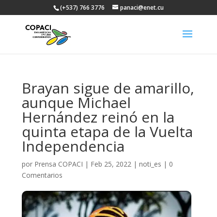
(+537) 766 3776
panaci@enet.cu
Brayan sigue de amarillo,
aunque Michael
Hernández reinó en la
quinta etapa de la Vuelta
Independencia
por
Prensa COPACI
|
Feb 25, 2022
|
noti_es
|
0
Comentarios