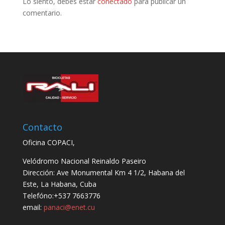
Lo siento, debes estar
conectado
para publicar un
comentario.
Contacto
Oficina COPACI,
Velódromo Nacional Reinaldo Paseiro
Dirección: Ave Monumental Km 4 1/2, Habana del
Este, La Habana, Cuba
Telefóno:+537 7663776
email:
panaci@enet.cu