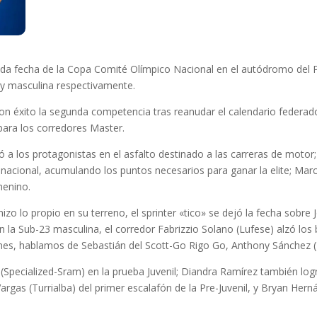
da fecha de la Copa Comité Olímpico Nacional en el autódromo del P
a y masculina respectivamente.
on éxito la segunda competencia tras reanudar el calendario federado.
 para los corredores Master.
ñó a los protagonistas en el asfalto destinado a las carreras de moto
n nacional, acumulando los puntos necesarios para ganar la elite; Ma
menino.
izo lo propio en su terreno, el sprinter «tico» se dejó la fecha sobr
n la Sub-23 masculina, el corredor Fabrizzio Solano (Lufese) alzó lo
enes, hablamos de Sebastián del Scott-Go Rigo Go, Anthony Sánchez (
z (Specialized-Sram) en la prueba Juvenil; Diandra Ramírez también log
rgas (Turrialba) del primer escalafón de la Pre-Juvenil, y Bryan Her