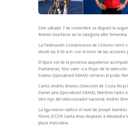
Este sábado 7 de noviembre se disputó la segun
Brenes triunfaron en la categoría elite femenin
La Federación Costarricense de Ciclismo cerró c
desde las 6:30 a.m. con el inicio de las acciones
El típico sol de la provincia alajuelense acompa
Puntarenas, hizo valer «La Roja» de la selecció
Solano (Specialized-SRAM) cerraron el podio fe
Carlos Andrés Brenes (Selección de Costa Rica) h
Daniel Jara (Specialized-SRAM); Mientras tanto e
otro hijo del seleccionador nacional: Andrés Br
La liga menor ratificó el nivel de Joseph Ramíre
Flores (CCDR Santa Ana) desplazó a Alexandra Va
plaza masculina.