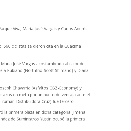
arque Viva; María José Vargas y Carlos Andrés
 560 ciclistas se dieron cita en la Guácima
r; María José Vargas acostumbrada al calor de
rcela Rubiano (Northfrio-Scott Shimano) y Diana
e Joseph Chavarría (Asfaltos CBZ-Economy) y
s brazos en meta por un punto de ventaja ante el
Truman-Distribuidora Cruz) fue tercero.
ró la primera plaza en dicha categoría. Jimena
nández de Suministros Yustin ocupó la primera