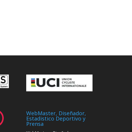
WebMaster, Diseñador,
Estadistico Deportivo y
Prensa