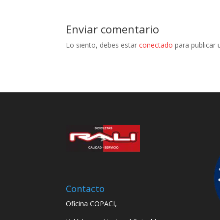
Enviar comentario
Lo siento, debes estar
conectado
para publicar 
Contacto
Oficina COPACI,