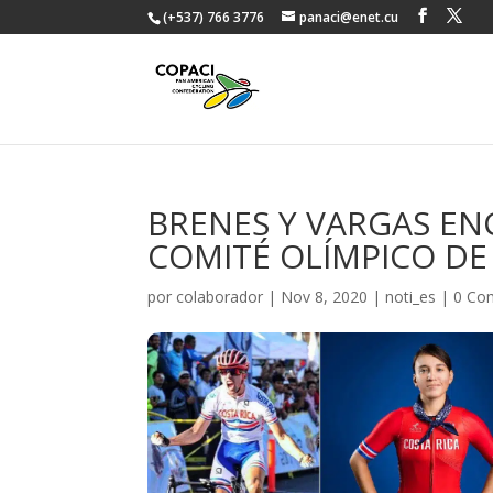
(+537) 766 3776
panaci@enet.cu
BRENES Y VARGAS EN
COMITÉ OLÍMPICO DE
por
colaborador
|
Nov 8, 2020
|
noti_es
|
0 Co