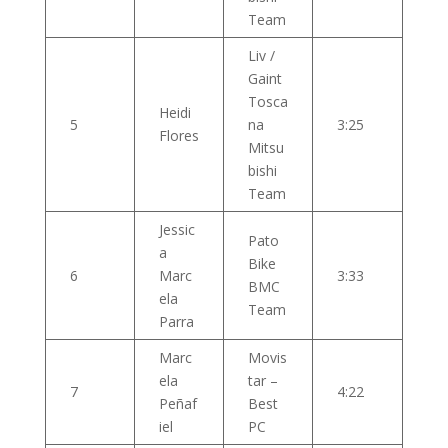
Team
Liv /
Gaint
Tosca
Heidi
5
na
3:25
Flores
Mitsu
bishi
Team
Jessic
Pato
a
Bike
6
Marc
3:33
BMC
ela
Team
Parra
Marc
Movis
ela
tar –
7
4:22
Peñaf
Best
iel
PC