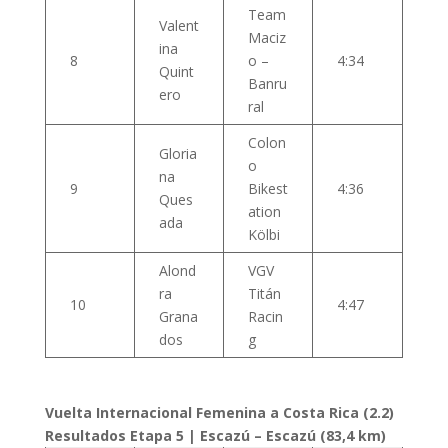
Team
Valent
Maciz
ina
8
o –
4:34
Quint
Banru
ero
ral
Colon
Gloria
o
na
9
Bikest
4:36
Ques
ation
ada
Kölbi
Alond
VGV
ra
Titán
10
4:47
Grana
Racin
dos
g
Vuelta Internacional Femenina a Costa Rica (2.2)
Resultados Etapa 5 | Escazú – Escazú (83,4 km)