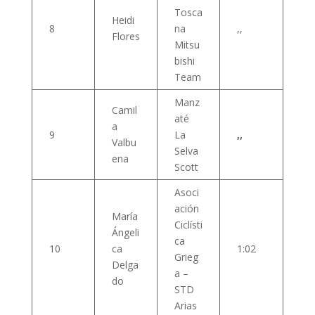
Tosca
Heidi
8
na
,,
Flores
Mitsu
bishi
Team
Manz
Camil
até
a
9
La
,,
Valbu
Selva
ena
Scott
Asoci
ación
María
Ciclísti
Ángeli
ca
10
ca
1:02
Grieg
Delga
a –
do
STD
Arias