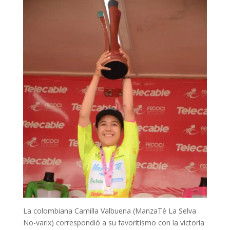
La colombiana Camilla Valbuena (ManzaTé La Selva
No-varix) correspondió a su favoritismo con la victoria