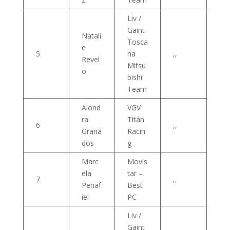
Liv /
Gaint
Natali
Tosca
e
5
na
,,
Revel
Mitsu
o
bishi
Team
Alond
VGV
ra
Titán
6
,,
Grana
Racin
dos
g
Marc
Movis
ela
tar –
7
,,
Peñaf
Best
iel
PC
Liv /
Gaint