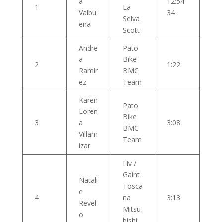
a
12:54:
1
La
Valbu
34
Selva
ena
Scott
Andre
Pato
a
Bike
2
1:22
Ramír
BMC
ez
Team
Karen
Pato
Loren
Bike
3
a
3:08
BMC
Villam
Team
izar
Liv /
Gaint
Natali
Tosca
e
4
na
3:13
Revel
Mitsu
o
bishi