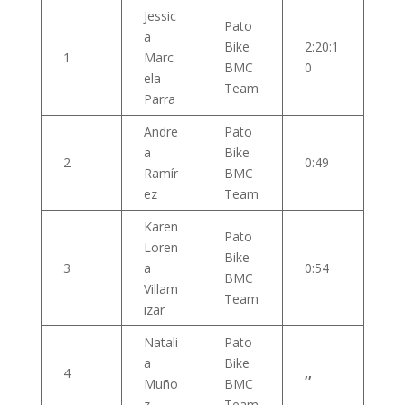
Jessic
Pato
a
Bike
2:20:1
1
Marc
BMC
0
ela
Team
Parra
Andre
Pato
a
Bike
2
0:49
Ramír
BMC
ez
Team
Karen
Pato
Loren
Bike
3
a
0:54
BMC
Villam
Team
izar
Natali
Pato
a
Bike
4
,,
Muño
BMC
z
Team