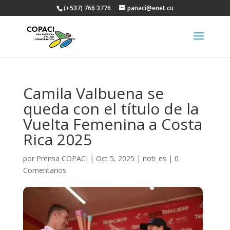
(+537) 766 3776
panaci@enet.cu
Camila Valbuena se
queda con el título de la
Vuelta Femenina a Costa
Rica 2025
por
Prensa COPACI
|
Oct 5, 2025
|
noti_es
|
0
Comentarios