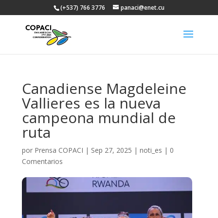
(+537) 766 3776
panaci@enet.cu
Canadiense Magdeleine
Vallieres es la nueva
campeona mundial de
ruta
por
Prensa COPACI
|
Sep 27, 2025
|
noti_es
|
0
Comentarios