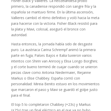
Fisher-Black y Vallieres. La neozelandesa probó
primero, la canadiense respondió con sangre fría y la
española se mantuvo firme. En la última ascensión,
Vallieres cambió el ritmo definitivo y voló hacia la meta
para hacerse con la victoria. Fisher-Black resistió para
la plata y Mavi, colosal, aseguró el bronce con
autoridad.
Hasta entonces, la jornada había sido de desgaste
puro. La austriaca Carina Schrempf animó la primera
parte en fuga; Países Bajos e Italia tuvieron varios
intentos con Shirin van Anrooij y Elisa Longo Borghini;
y el corte bueno terminó de cuajar cuando se unieron
piezas clave como Antonia Niedermaier, Riejanne
Markus o Elise Chabbey. España corrió con
personalidad: Mireia Benito estuvo en los movimientos
que marcaron el paso y Mavi se guardó el golpe justo
para el final.
El top-5 lo completaron Chabbey (+23s) y Markus
(+25s) tras un final eléctrico en el que ya no hubo