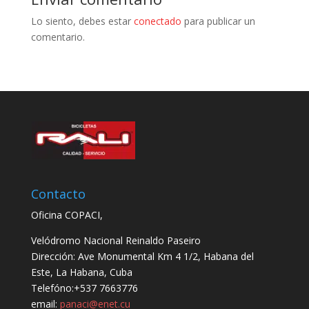
Lo siento, debes estar
conectado
para publicar un
comentario.
Contacto
Oficina COPACI,
Velódromo Nacional Reinaldo Paseiro
Dirección: Ave Monumental Km 4 1/2, Habana del
Este, La Habana, Cuba
Telefóno:+537 7663776
email:
panaci@enet.cu