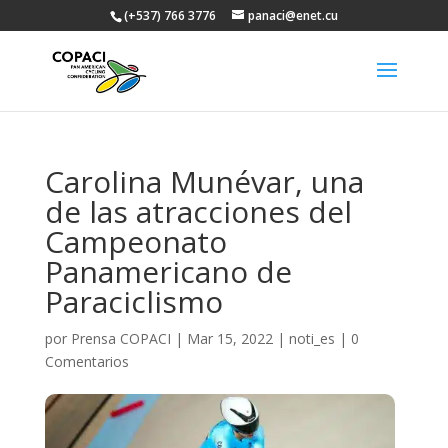
(+537) 766 3776
panaci@enet.cu
Carolina Munévar, una
de las atracciones del
Campeonato
Panamericano de
Paraciclismo
por
Prensa COPACI
|
Mar 15, 2022
|
noti_es
|
0
Comentarios