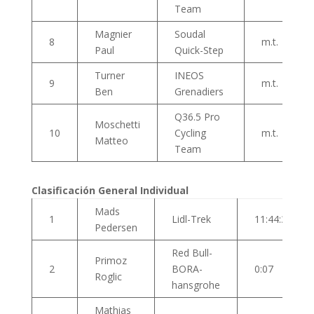
Team
Magnier
Soudal
8
m.t.
Paul
Quick-Step
Turner
INEOS
9
m.t.
Ben
Grenadiers
Q36.5 Pro
Moschetti
10
Cycling
m.t.
Matteo
Team
Clasificación General Individual
Mads
1
Lidl-Trek
11:44:31
Pedersen
Red Bull-
Primoz
2
BORA-
0:07
Roglic
hansgrohe
Mathias