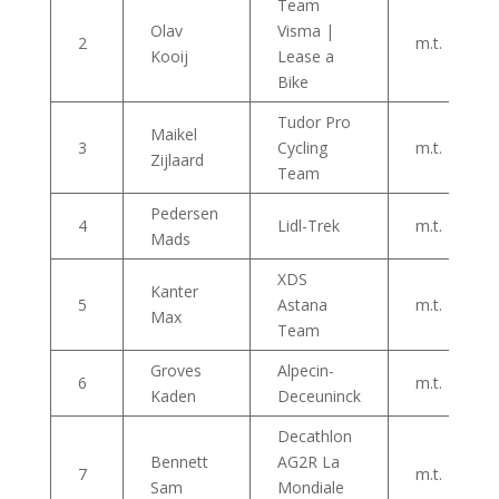
Team
Olav
Visma |
2
m.t.
Kooij
Lease a
Bike
Tudor Pro
Maikel
3
Cycling
m.t.
Zijlaard
Team
Pedersen
4
Lidl-Trek
m.t.
Mads
XDS
Kanter
5
Astana
m.t.
Max
Team
Groves
Alpecin-
6
m.t.
Kaden
Deceuninck
Decathlon
Bennett
AG2R La
7
m.t.
Sam
Mondiale