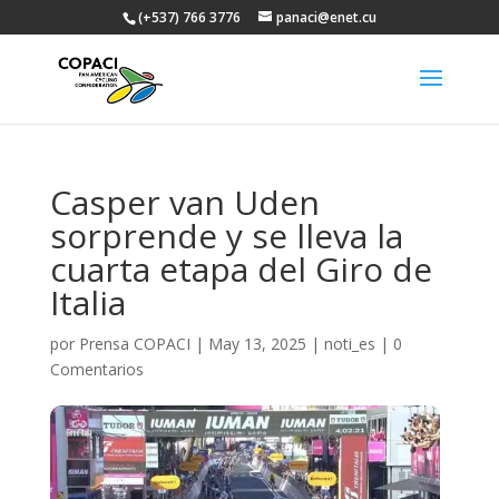
(+537) 766 3776
panaci@enet.cu
Casper van Uden
sorprende y se lleva la
cuarta etapa del Giro de
Italia
por
Prensa COPACI
|
May 13, 2025
|
noti_es
|
0
Comentarios