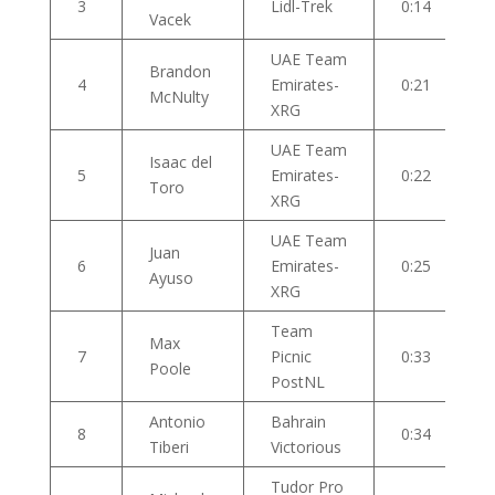
3
Lidl-Trek
0:14
Vacek
UAE Team
Brandon
4
Emirates-
0:21
McNulty
XRG
UAE Team
Isaac del
5
Emirates-
0:22
Toro
XRG
UAE Team
Juan
6
Emirates-
0:25
Ayuso
XRG
Team
Max
7
Picnic
0:33
Poole
PostNL
Antonio
Bahrain
8
0:34
Tiberi
Victorious
Tudor Pro