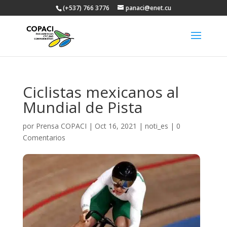
(+537) 766 3776
panaci@enet.cu
Ciclistas mexicanos al
Mundial de Pista
por
Prensa COPACI
|
Oct 16, 2021
|
noti_es
|
0
Comentarios