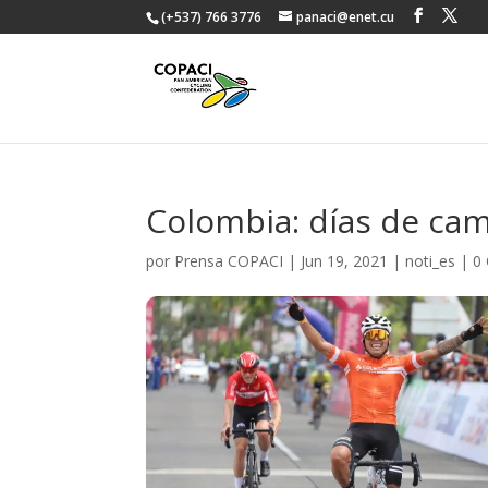
(+537) 766 3776
panaci@enet.cu
Colombia: días de ca
por
Prensa COPACI
|
Jun 19, 2021
|
noti_es
|
0