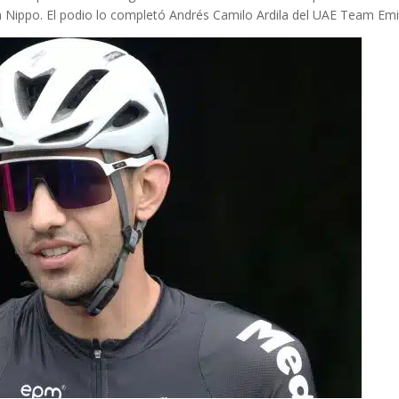
n Nippo. El podio lo completó Andrés Camilo Ardila del UAE Team Emi