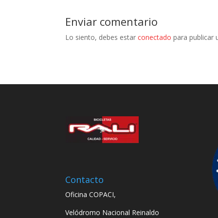
Enviar comentario
Lo siento, debes estar
conectado
para publicar 
Contacto
Oficina COPACI,
Velódromo Nacional Reinaldo