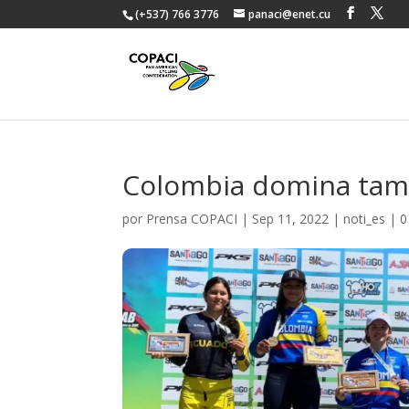
(+537) 766 3776
panaci@enet.cu
Colombia domina tamb
por
Prensa COPACI
|
Sep 11, 2022
|
noti_es
|
0