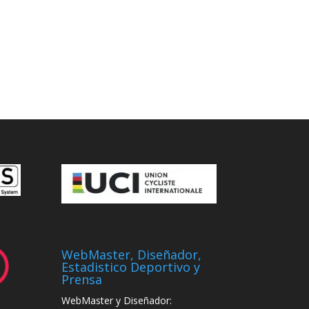
WebMaster, Diseñador,
Estadistico Deportivo y
Prensa
WebMaster y Diseñador: