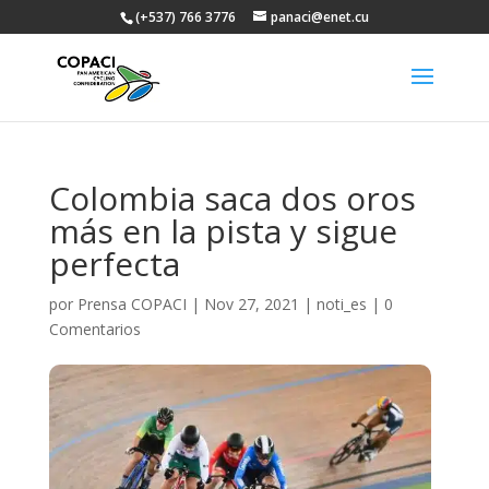
(+537) 766 3776
panaci@enet.cu
Colombia saca dos oros
más en la pista y sigue
perfecta
por
Prensa COPACI
|
Nov 27, 2021
|
noti_es
|
0
Comentarios