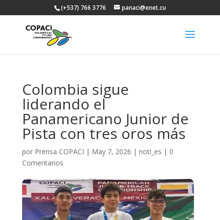
(+537) 766 3776
panaci@enet.cu
Colombia sigue
liderando el
Panamericano Junior de
Pista con tres oros más
por
Prensa COPACI
|
May 7, 2026
|
noti_es
|
0
Comentarios