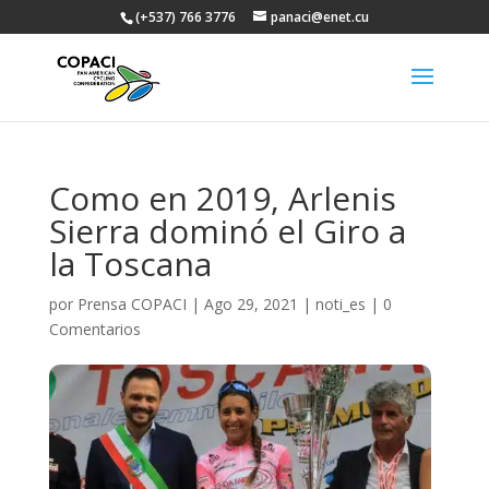
(+537) 766 3776
panaci@enet.cu
Como en 2019, Arlenis
Sierra dominó el Giro a
la Toscana
por
Prensa COPACI
|
Ago 29, 2021
|
noti_es
|
0
Comentarios