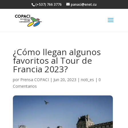
(+537) 766 3776
panaci@enet.cu
¿Cómo llegan algunos
favoritos al Tour de
Francia 2023?
por
Prensa COPACI
|
Jun 20, 2023
|
noti_es
|
0
Comentarios