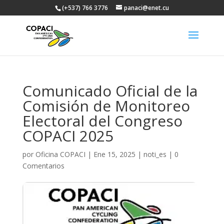
(+537) 766 3776
panaci@enet.cu
Comunicado Oficial de la
Comisión de Monitoreo
Electoral del Congreso
COPACI 2025
por
Oficina COPACI
|
Ene 15, 2025
|
noti_es
|
0
Comentarios