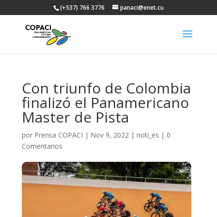
(+537) 766 3776
panaci@enet.cu
Con triunfo de Colombia
finalizó el Panamericano
Master de Pista
por
Prensa COPACI
|
Nov 9, 2022
|
noti_es
|
0
Comentarios