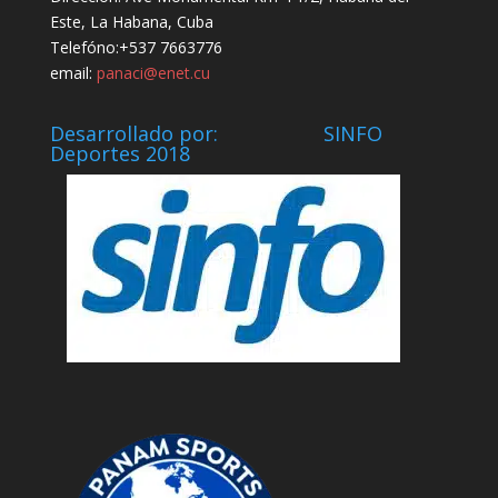
Este, La Habana, Cuba
Telefóno:+537 7663776
email:
panaci@enet.cu
Desarrollado por: SINFO
Deportes 2018