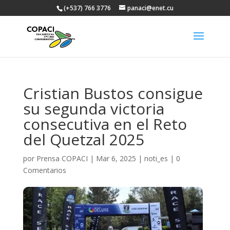
(+537) 766 3776
panaci@enet.cu
Cristian Bustos consigue
su segunda victoria
consecutiva en el Reto
del Quetzal 2025
por
Prensa COPACI
|
Mar 6, 2025
|
noti_es
|
0
Comentarios