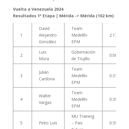
Vuelta a Venezuela 2024
Resultados 1º Etapa | Mérida -> Mérida (102 km)
David
Team
1
Alejandro
Medellín-
2:17:55
González
EPM
Luis
Gobernación
2
0:06
Mora
de Trujillo
Team
Julián
3
Medellín-
0:37
Cardona
EPM
Team
Walter
4
Medellín-
0:39
Vargas
EPM
MU Training
5
Pinto Luis
– Pais
0:39