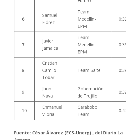
Futuro
Team
Samuel
6
Medellín-
0:39
Flórez
EPM
Team
Javier
7
Medellín-
0:39
Jamaica
EPM
Cristian
8
Camilo
Team Saitel
0:39
Tobar
Jhon
Gobernación
9
0:39
Nava
de Trujillo
Enmanuel
Carabobo
10
0:47
Viloria
Team
Fuente: César Álvarez (ECS-Unerg) , del Diario La
Antena