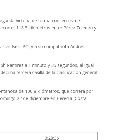
gunda victoria de forma consecutiva. El
e recorrer 118,5 kilómetros entre Pérez Zeledón y
ovistar-Best PC) y a su compatriota Andrés
seph Ramírez a 1 minuto y 35 segundos, al igual
écima tercera casilla de la clasificación general
montañosa de 106,8 kilómetros, que correrá por
domingo 22 de diciembre en Heredia (Costa
3:28:36