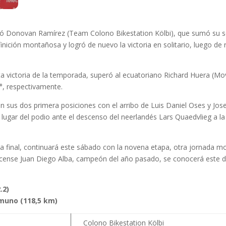
nó Donovan Ramírez (Team Colono Bikestation Kölbi), que sumó su se
efinición montañosa y logró de nuevo la victoria en solitario, luego d
xta victoria de la temporada, superó al ecuatoriano Richard Huera (M
3°, respectivamente.
a en sus dos primera posiciones con el arribo de Luis Daniel Oses y Jo
ugar del podio ante el descenso del neerlandés Lars Quaedvlieg a la d
ta final, continuará este sábado con la novena etapa, otra jornada 
yacense Juan Diego Alba, campeón del año pasado, se conocerá este 
.2)
muno (118,5 km)
Colono Bikestation Kölbi