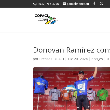
(+537) 766 3776
panaci@enet.cu
Donovan Ramírez consi
por
Prensa COPACI
|
Dic 20, 2024
|
noti_es
|
0