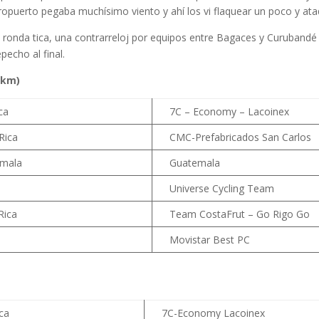
ropuerto pegaba muchísimo viento y ahí los vi flaquear un poco y ata
a ronda tica, una contrarreloj por equipos entre Bagaces y Curubandé
echo al final.
 km)
ca
7C – Economy – Lacoinex
Rica
CMC-Prefabricados San Carlos
emala
Guatemala
Universe Cycling Team
Rica
Team CostaFrut – Go Rigo Go
Movistar Best PC
ca
7C-Economy Lacoinex