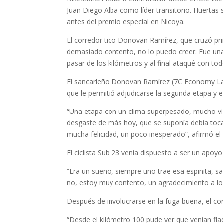
Juan Diego Alba como líder transitorio. Huertas 
antes del premio especial en Nicoya.
El corredor tico Donovan Ramírez, que cruzó pr
demasiado contento, no lo puedo creer. Fue una 
pasar de los kilómetros y al final ataqué con todo
El sancarleño Donovan Ramírez (7C Economy Lacoi
que le permitió adjudicarse la segunda etapa y el 
“Una etapa con un clima superpesado, mucho vien
desgaste de más hoy, que se suponía debía tocar
mucha felicidad, un poco inesperado”, afirmó el 
El ciclista Sub 23 venía dispuesto a ser un apoy
“Era un sueño, siempre uno trae esa espinita, s
no, estoy muy contento, un agradecimiento a l
Después de involucrarse en la fuga buena, el co
“Desde el kilómetro 100 pude ver que venían fl