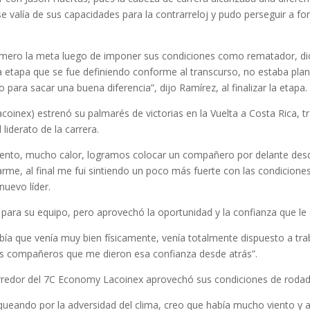
se valía de sus capacidades para la contrarreloj y pudo perseguir a fo
imero la meta luego de imponer sus condiciones como rematador, di
etapa que se fue definiendo conforme al transcurso, no estaba plane
 para sacar una buena diferencia”, dijo Ramírez, al finalizar la etapa.
nex) estrenó su palmarés de victorias en la Vuelta a Costa Rica, tra
liderato de la carrera.
to, mucho calor, logramos colocar un compañero por delante desde el
me, al final me fui sintiendo un poco más fuerte con las condiciones
nuevo líder.
o para su equipo, pero aprovechó la oportunidad y la confianza que le 
abía que venía muy bien físicamente, venía totalmente dispuesto a t
os compañeros que me dieron esa confianza desde atrás”.
rredor del 7C Economy Lacoinex aprovechó sus condiciones de rodador
aqueando por la adversidad del clima, creo que había mucho viento y