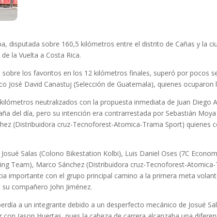
a, disputada sobre 160,5 kilómetros entre el distrito de Cañas y la c
de la Vuelta a Costa Rica.
a sobre los favoritos en los 12 kilómetros finales, superó por pocos 
co José David Canastuj (Selección de Guatemala), quienes ocuparon l
kilómetros neutralizados con la propuesta inmediata de Juan Diego A
ña del día, pero su intención era contrarrestada por Sebastián Moya 
chez (Distribuidora cruz-Tecnoforest-Atomica-Trama Sport) quienes c
 Josué Salas (Colono Bikestation Kolbi), Luis Daniel Oses (7C Econo
cling Team), Marco Sánchez (Distribuidora cruz-Tecnoforest-Atomica-
cia importante con el grupo principal camino a la primera meta volant
e su compañero John Jiménez.
erdía a un integrante debido a un desperfecto mecánico de Josué Sal
íder con Jason Huertas, pues la cabeza de carrera alcanzaba una difer