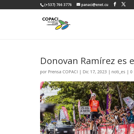
(+537) 766 3776
panaci@enet.cu
Donovan Ramírez es el
por
Prensa COPACI
|
Dic 17, 2023
|
noti_es
|
0