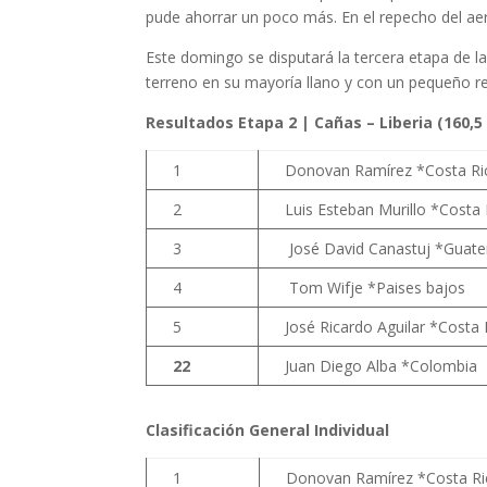
pude ahorrar un poco más. En el repecho del ae
Este domingo se disputará la tercera etapa de l
terreno en su mayoría llano y con un pequeño rep
Resultados Etapa 2 | Cañas – Liberia (160,5
1
Donovan Ramírez *Costa Ri
2
Luis Esteban Murillo *Costa 
3
José David Canastuj *Guat
4
Tom Wifje *Paises bajos
5
José Ricardo Aguilar *Costa 
22
Juan Diego Alba *Colombia
Clasificación General Individual
1
Donovan Ramírez *Costa Ri