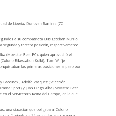
iudad de Liberia, Donovan Ramírez (7C –
segundos a su compatriota Luis Esteban Murillo
a segunda y tercera posición, respectivamente.
lba (Movistar Best PC), quien aprovechó el
(Colono Bikestation Kolbi), Tom Wijfje
onquistaban las primeras posiciones al paso por
my Lacoinex), Adolfo Vásquez (Selección
Trama Sport) y Juan Diego Alba (Movistar Best
e en el Servicentro Reina del Campo, en la que
as, una situación que obligaba al Colono
encia de 2 minutos y 25 segundos y colocaba a