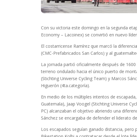
Con su victoria este domingo en la segunda etap
Economy – Lacoinex) se convirtió en nuevo líder 
El costarricense Ramírez que marcó la diferenci
(CMC-Prefabricados San Carlos) y al guatemalte
La jornada partió oficialmente después de 1600 
terreno ondulado hacia el único puerto de monta
(Stichting Universe Cycling Team) y Marcos Sán
Higuerón (4ta.categoría).
En medio de los múltiples intentos de escapada,
Guatemala), Jaap Voogel (Stichting Universe Cy
PC) alcanzaban el objetivo abriendo una diferen
Sánchez se encargaba de defender el liderato d
Los escapados seguían ganado distancia, pero p
Bikestation Kolbi a contratacar desde el lote l