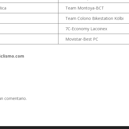
Rica
Team Montoya-BCT
Team Colono Bikestation Kölbi
7C-Economy Lacoinex
Movistar-Best PC
ciclismo.com
un comentario.