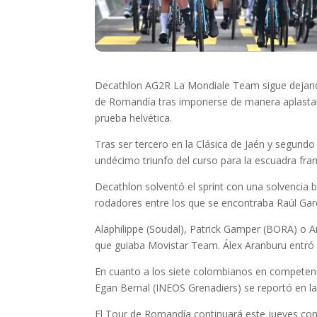
Decathlon AG2R La Mondiale Team sigue dejando
de Romandía tras imponerse de manera aplastante 
prueba helvética.
Tras ser tercero en la Clásica de Jaén y segundo e
undécimo triunfo del curso para la escuadra fran
Decathlon solventó el sprint con una solvencia bru
rodadores entre los que se encontraba Raúl Garc
Alaphilippe (Soudal), Patrick Gamper (BORA) o 
que guiaba Movistar Team. Álex Aranburu entró 
En cuanto a los siete colombianos en competenci
Egan Bernal (INEOS Grenadiers) se reportó en l
El Tour de Romandía continuará este jueves con 