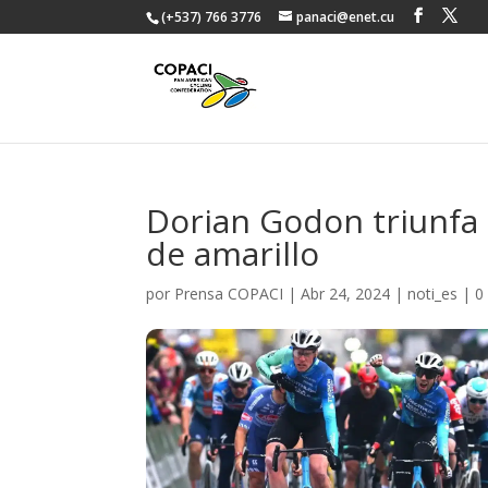
(+537) 766 3776
panaci@enet.cu
Dorian Godon triunfa 
de amarillo
por
Prensa COPACI
|
Abr 24, 2024
|
noti_es
|
0