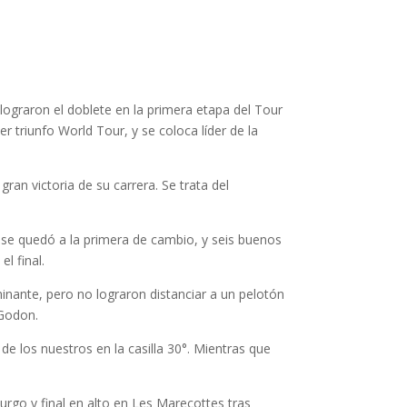
graron el doblete en la primera etapa del Tour
 triunfo World Tour, y se coloca líder de la
gran victoria de su carrera. Se trata del
rd, se quedó a la primera de cambio, y seis buenos
l final.
nante, pero no lograron distanciar a un pelotón
 Godon.
e los nuestros en la casilla 30°. Mientras que
urgo y final en alto en Les Marecottes tras