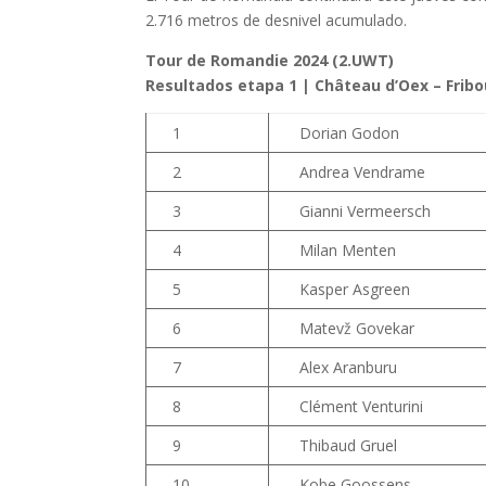
2.716 metros de desnivel acumulado.
Tour de Romandie 2024 (2.UWT)
Resultados etapa 1 | Château d’Oex – Fribo
1
Dorian Godon
2
Andrea Vendrame
3
Gianni Vermeersch
4
Milan Menten
5
Kasper Asgreen
6
Matevž Govekar
7
Alex Aranburu
8
Clément Venturini
9
Thibaud Gruel
10
Kobe Goossens