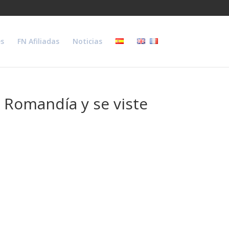
s
FN Afiliadas
Noticias
 Romandía y se viste