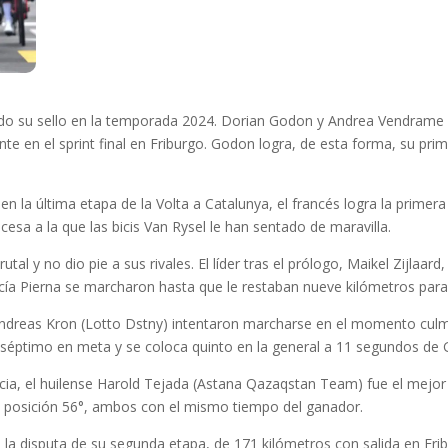
 su sello en la temporada 2024. Dorian Godon y Andrea Vendrame lo
en el sprint final en Friburgo. Godon logra, de esta forma, su primer
n la última etapa de la Volta a Catalunya, el francés logra la primera 
cesa a la que las bicis Van Rysel le han sentado de maravilla.
tal y no dio pie a sus rivales. El líder tras el prólogo, Maikel Zijlaa
ía Pierna se marcharon hasta que le restaban nueve kilómetros para e
Andreas Kron (Lotto Dstny) intentaron marcharse en el momento culmi
séptimo en meta y se coloca quinto en la general a 11 segundos de
a, el huilense Harold Tejada (Astana Qazaqstan Team) fue el mejor d
a posición 56°, ambos con el mismo tiempo del ganador.
la disputa de su segunda etapa, de 171 kilómetros con salida en Frib