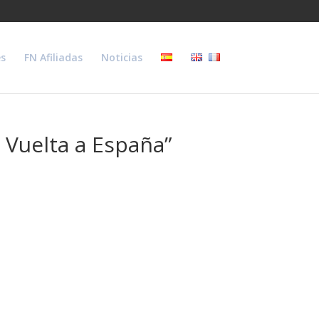
s
FN Afiliadas
Noticias
 Vuelta a España”