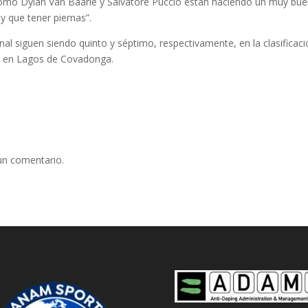
como Dylan Van Baarle y Salvatore Puccio están haciendo un muy buen
y que tener piernas”.
 siguen siendo quinto y séptimo, respectivamente, en la clasificación 
rá en Lagos de Covadonga.
un comentario.