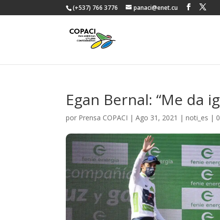
(+537) 766 3776
panaci@enet.cu
Egan Bernal: “Me da i
por
Prensa COPACI
|
Ago 31, 2021
|
noti_es
|
0