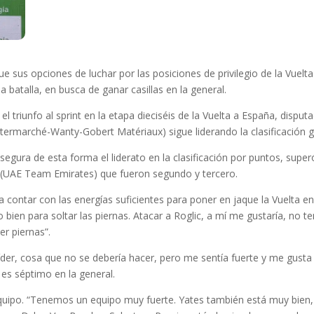
e sus opciones de luchar por las posiciones de privilegio de la Vuelt
a batalla, en busca de ganar casillas en la general.
el triunfo al sprint en la etapa dieciséis de la Vuelta a España, disp
ntermarché-Wanty-Gobert Matériaux) sigue liderando la clasificación g
asegura de esta forma el liderato en la clasificación por puntos, supe
 (UAE Team Emirates) que fueron segundo y tercero.
ra contar con las energías suficientes para poner en jaque la Vuelta e
o bien para soltar las piernas. Atacar a Roglic, a mí me gustaría, no 
er piernas”.
 líder, cosa que no se debería hacer, pero me sentía fuerte y me gust
es séptimo en la general.
equipo. “Tenemos un equipo muy fuerte. Yates también está muy bien