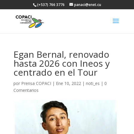
(+537) 766 3776
panaci@enet.cu
Egan Bernal, renovado
hasta 2026 con Ineos y
centrado en el Tour
por
Prensa COPACI
|
Ene 10, 2022
|
noti_es
|
0
Comentarios