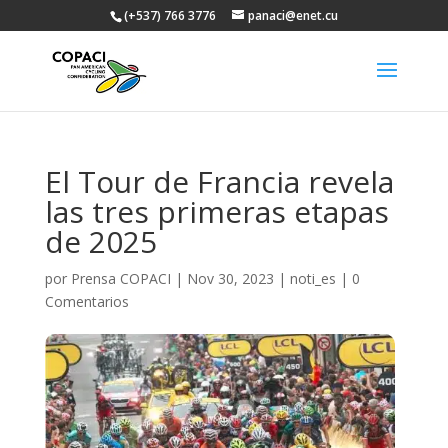
(+537) 766 3776
panaci@enet.cu
El Tour de Francia revela
las tres primeras etapas
de 2025
por
Prensa COPACI
|
Nov 30, 2023
|
noti_es
|
0
Comentarios