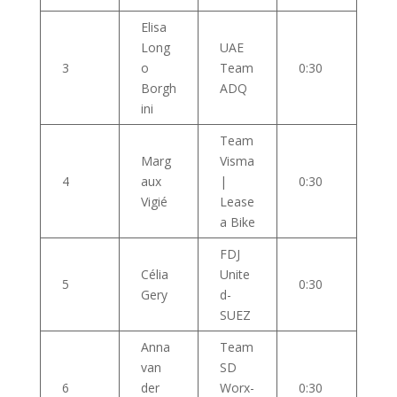
Elisa
Long
UAE
3
o
Team
0:30
Borgh
ADQ
ini
Team
Marg
Visma
4
aux
|
0:30
Vigié
Lease
a Bike
FDJ
Célia
Unite
5
0:30
Gery
d-
SUEZ
Anna
Team
van
SD
6
der
Worx-
0:30