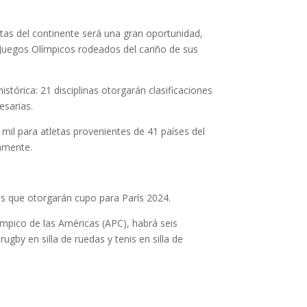
stas del continente será una gran oportunidad,
s Juegos Olímpicos rodeados del cariño de sus
tórica: 21 disciplinas otorgarán clasificaciones
esarias.
mil para atletas provenientes de 41 países del
vamente.
s que otorgarán cupo para París 2024.
ímpico de las Américas (APC), habrá seis
ugby en silla de ruedas y tenis en silla de