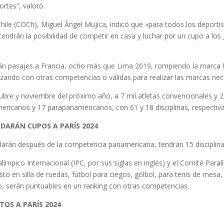
rtes”, valoró.
hile (COCh), Miguel Ángel Mujica, indicó que «para todos los deporti
tendrán la posibilidad de competir en casa y luchar por un cupo a lo
án pasajes a Francia, ocho más que Lima 2019, rompiendo la marca his
azando con otras competencias o válidas para realizar las marcas nec
bre y noviembre del próximo año, a 7 mil atletas convencionales y 2 
ericanos y 17 parapanamericanos, con 61 y 18 disciplinas, respecti
 DARÁN CUPOS A PARÍS 2024
arán después de la competencia panamericana, tendrán 15 disciplina
mpico Internacional (IPC, por sus siglas en inglés) y el Comité Paral
o en silla de ruedas, fútbol para ciegos, gólbol, para tenis de mesa, r
, serán puntuables en un ranking con otras competencias.
TOS A PARÍS 2024