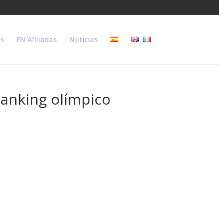
s
FN Afiliadas
Noticias
 ranking olímpico