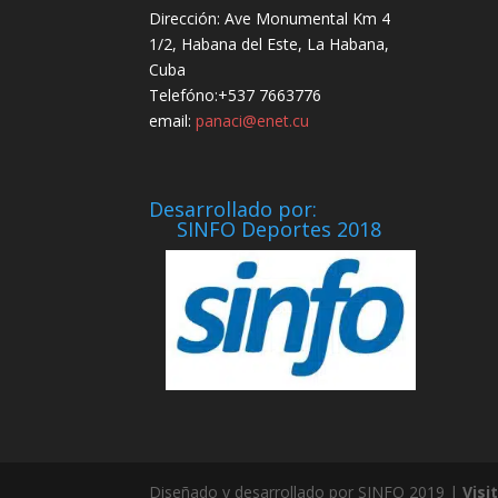
Dirección: Ave Monumental Km 4
1/2, Habana del Este, La Habana,
Cuba
Telefóno:+537 7663776
email:
panaci@enet.cu
Desarrollado por:
SINFO Deportes 2018
Diseñado y desarrollado por SINFO 2019 |
Visi