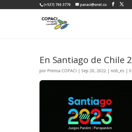
(+537) 766 3776
panaci@enet.cu
En Santiago de Chile 2
por
Prensa COPACI
|
Sep 20, 2022
|
noti_es
|
0