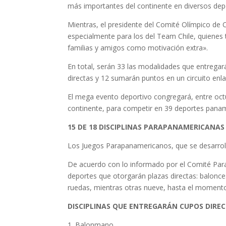
más importantes del continente en diversos depo
Mientras, el presidente del Comité Olímpico de C
especialmente para los del Team Chile, quienes 
familias y amigos como motivación extra».
En total, serán 33 las modalidades que entregar
directas y 12 sumarán puntos en un circuito enl
El mega evento deportivo congregará, entre octu
continente, para competir en 39 deportes panam
15 DE 18 DISCIPLINAS PARAPANAMERICANAS
Los Juegos Parapanamericanos, que se desarroll
De acuerdo con lo informado por el Comité Paralí
deportes que otorgarán plazas directas: baloncest
ruedas, mientras otras nueve, hasta el momento
DISCIPLINAS QUE ENTREGARÁN CUPOS DIREC
1. Balonmano