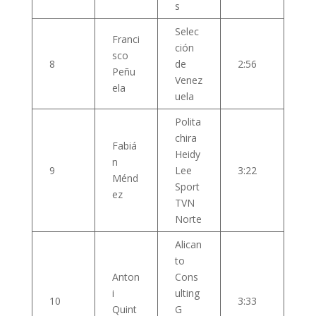
s
Selec
Franci
ción
sco
8
de
2:56
Peñu
Venez
ela
uela
Polita
chira
Fabiá
Heidy
n
9
Lee
3:22
Ménd
Sport
ez
TVN
Norte
Alican
to
Anton
Cons
i
ulting
10
3:33
Quint
G