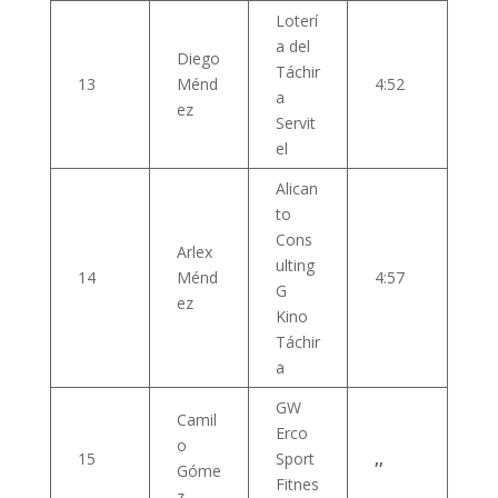
Loterí
a del
Diego
Táchir
13
Ménd
4:52
a
ez
Servit
el
Alican
to
Cons
Arlex
ulting
14
Ménd
4:57
G
ez
Kino
Táchir
a
GW
Camil
Erco
o
15
Sport
,,
Góme
Fitnes
z