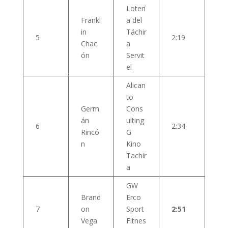
Loterí
Frankl
a del
in
Táchir
5
2:19
Chac
a
ón
Servit
el
Alican
to
Germ
Cons
án
ulting
6
2:34
Rincó
G
n
Kino
Tachir
a
GW
Brand
Erco
7
on
Sport
2:51
Vega
Fitnes