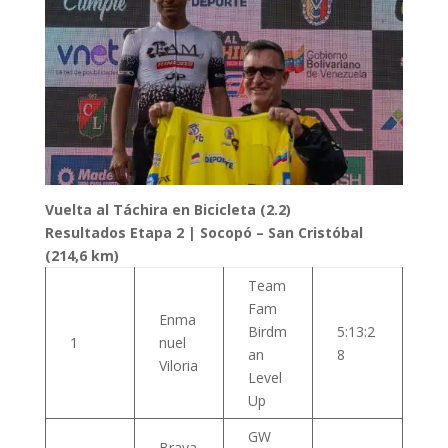
Vuelta al Táchira en Bicicleta (2.2)
Resultados Etapa 2 | Socopó – San Cristóbal
(214,6 km)
Team
Fam
Enma
Birdm
5:13:2
1
nuel
an
8
Viloria
Level
Up
GW
Braya