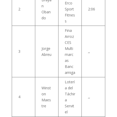
Erco
n
2
Sport
2:06
Oban
Fitnes
do
s
Fina
Arroz
CES
Jorge
Multi
3
,,
Abreu
marc
as
Banc
amiga
Loterí
Winst
a del
on
Táchir
4
,,
Maes
a
tre
Servit
el