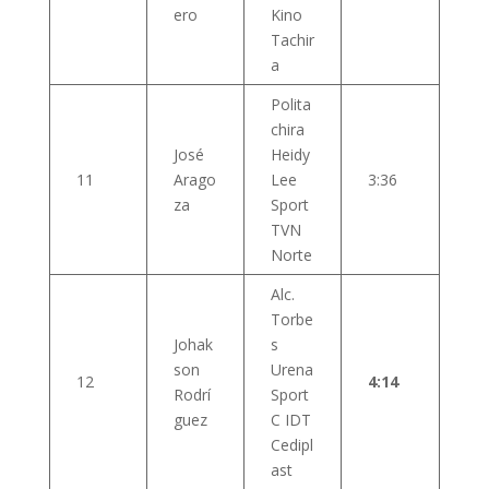
ero
Kino
Tachir
a
Polita
chira
José
Heidy
11
Arago
Lee
3:36
za
Sport
TVN
Norte
Alc.
Torbe
Johak
s
son
Urena
12
4:14
Rodrí
Sport
guez
C IDT
Cedipl
ast