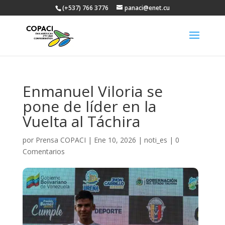
(+537) 766 3776
panaci@enet.cu
Enmanuel Viloria se
pone de líder en la
Vuelta al Táchira
por
Prensa COPACI
|
Ene 10, 2026
|
noti_es
|
0
Comentarios