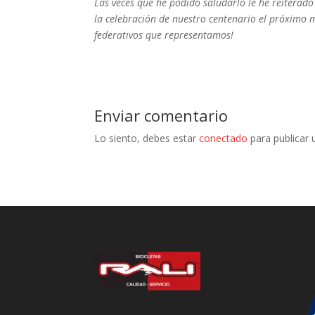
Las veces que he podido saludarlo le he reiterad
la celebración de nuestro centenario el próximo m
federativos que representamos!
Enviar comentario
Lo siento, debes estar
conectado
para publicar 