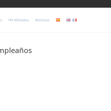
s
FN Afiliadas
Noticias
umpleaños