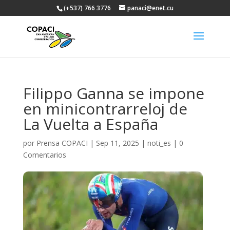
(+537) 766 3776
panaci@enet.cu
Filippo Ganna se impone
en minicontrarreloj de
La Vuelta a España
por
Prensa COPACI
|
Sep 11, 2025
|
noti_es
|
0
Comentarios