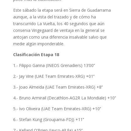
Este sábado la etapa será en Sierra de Guadarrama
aunque, a la vista del trazado y de cómo ha
transcurrido La Vuelta, los 40 segundos que aún
conserva Vingegaard de ventaja en la general se
antojan como una diferencia insalvable salvo que
medie algún imponderable.
Clasificación Etapa 18
1.- Filippo Ganna (INEOS Grenadiers) 13’00’’
2.- Jay Vine (UAE Team Emirates-XRG) +01’’
3.- Joao Almeida (UAE Team Emirates-XRG) +8’’
4.- Bruno Armirail (Decathlon-AG2R La Mondiale) +10’’
5.- Ivo Oliveira (UAE Team Emirates-XRG) +10’’
6.- Stefan Küng (Groupama-FDJ) +11’’
7.- Kelland O’Brien (Jayco-AlUla) +15’’