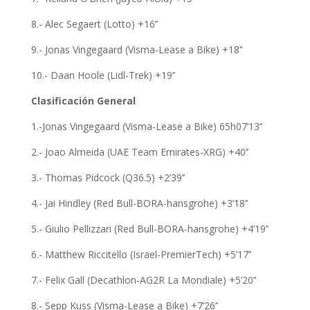
8.- Alec Segaert (Lotto) +16’’
9.- Jonas Vingegaard (Visma-Lease a Bike) +18’’
10.- Daan Hoole (Lidl-Trek) +19’’
Clasificación General
1.-Jonas Vingegaard (Visma-Lease a Bike) 65h07’13’’
2.- Joao Almeida (UAE Team Emirates-XRG) +40’’
3.- Thomas Pidcock (Q36.5) +2’39’’
4.- Jai Hindley (Red Bull-BORA-hansgrohe) +3’18’’
5.- Giulio Pellizzari (Red Bull-BORA-hansgrohe) +4’19’’
6.- Matthew Riccitello (Israel-PremierTech) +5’17’’
7.- Felix Gall (Decathlon-AG2R La Mondiale) +5’20’’
8.- Sepp Kuss (Visma-Lease a Bike) +7’26’’