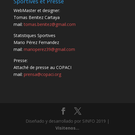
Sportives et Presse
WebMaster et designer:
Tomas Benitez Cartaya
mail:
tomas.benitez@gmail.com
Statistiques Sportives
Mario Pérez Fernandez
mail:
marioperez39@gmail.com
Presse:
Attaché de presse au COPACI
mail:
prensa@copaci.org
Diseñado y desarrollado por SINFO 2019 |
Visitenos...