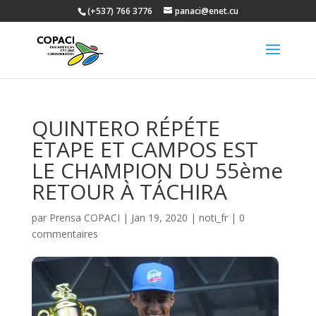
(+537) 766 3776
panaci@enet.cu
QUINTERO RÉPÉTE
ETAPE ET CAMPOS EST
LE CHAMPION DU 55ème
RETOUR À TÁCHIRA
par
Prensa COPACI
|
Jan 19, 2020
|
noti_fr
|
0
commentaires