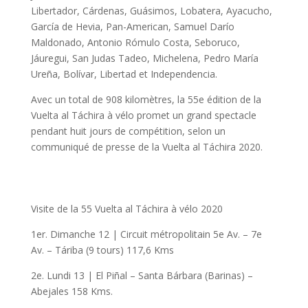
Libertador, Cárdenas, Guásimos, Lobatera, Ayacucho,
García de Hevia, Pan-American, Samuel Darío
Maldonado, Antonio Rómulo Costa, Seboruco,
Jáuregui, San Judas Tadeo, Michelena, Pedro María
Ureña, Bolívar, Libertad et Independencia.
Avec un total de 908 kilomètres, la 55e édition de la
Vuelta al Táchira à vélo promet un grand spectacle
pendant huit jours de compétition, selon un
communiqué de presse de la Vuelta al Táchira 2020.
Visite de la 55 Vuelta al Táchira à vélo 2020
1er. Dimanche 12 | Circuit métropolitain 5e Av. – 7e
Av. – Táriba (9 tours) 117,6 Kms
2e. Lundi 13 | El Piñal – Santa Bárbara (Barinas) –
Abejales 158 Kms.