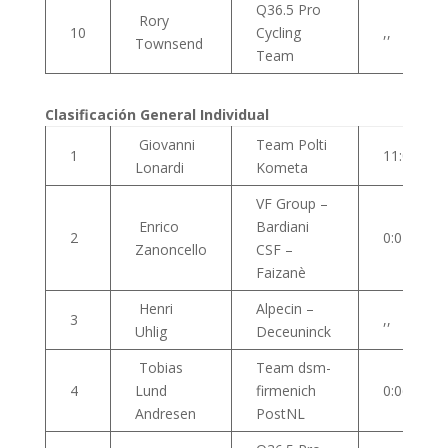
Q36.5 Pro
Rory
10
Cycling
,,
Townsend
Team
Clasificación General Individual
Giovanni
Team Polti
1
11:04:17
Lonardi
Kometa
VF Group –
Enrico
Bardiani
2
0:04
Zanoncello
CSF –
Faizanè
Henri
Alpecin –
3
,,
Uhlig
Deceuninck
Tobias
Team dsm-
4
Lund
firmenich
0:06
Andresen
PostNL