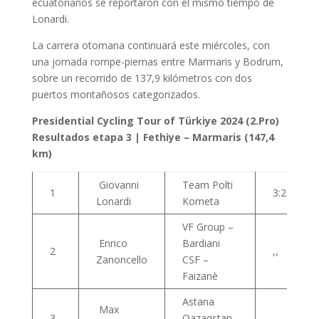
ecuatorianos se reportaron con el mismo tiempo de
Lonardi.
La carrera otomana continuará este miércoles, con
una jornada rompe-piernas entre Marmaris y Bodrum,
sobre un recorrido de 137,9 kilómetros con dos
puertos montañosos categorizados.
Presidential Cycling Tour of Türkiye 2024 (2.Pro)
Resultados etapa 3 | Fethiye – Marmaris (147,4
km)
Giovanni
Team Polti
1
3:24:57
Lonardi
Kometa
VF Group –
Enrico
Bardiani
2
,,
Zanoncello
CSF –
Faizanè
Astana
Max
3
Qazaqstan
,,