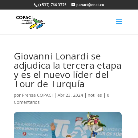
(+537) 766 3776
panaci@enet.cu
Giovanni Lonardi se
adjudica la tercera etapa
y es el nuevo líder del
Tour de Turquía
por
Prensa COPACI
|
Abr 23, 2024
|
noti_es
|
0
Comentarios