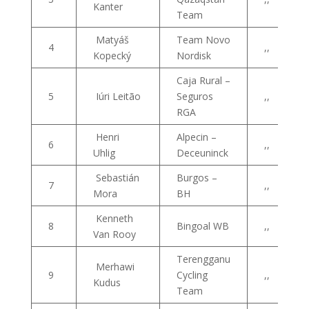
Kanter
Team
Matyáš
Team Novo
4
,,
Kopecký
Nordisk
Caja Rural –
5
Iúri Leitão
Seguros
,,
RGA
Henri
Alpecin –
6
,,
Uhlig
Deceuninck
Sebastián
Burgos –
7
,,
Mora
BH
Kenneth
8
Bingoal WB
,,
Van Rooy
Terengganu
Merhawi
9
Cycling
,,
Kudus
Team