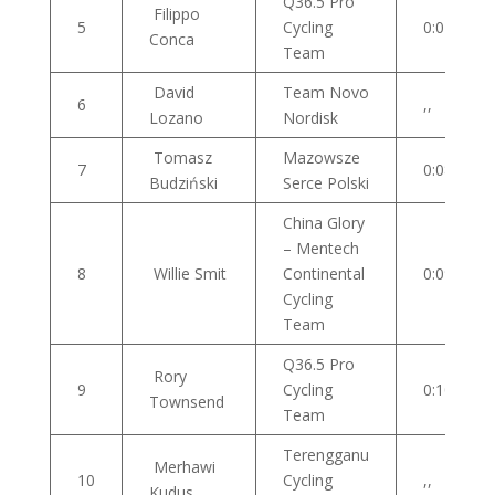
Q36.5 Pro
Filippo
5
Cycling
0:07
Conca
Team
David
Team Novo
6
,,
Lozano
Nordisk
Tomasz
Mazowsze
7
0:08
Budziński
Serce Polski
China Glory
– Mentech
8
Willie Smit
Continental
0:09
Cycling
Team
Q36.5 Pro
Rory
9
Cycling
0:10
Townsend
Team
Terengganu
Merhawi
10
Cycling
,,
Kudus