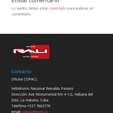
Enviar comentario
Lo siento, debes estar
conectado
para publicar un
comentario.
Contacto
Oficina COPACI,
Velódromo Nacional Reinaldo Paseiro
Dirección: Ave Monumental Km 4 1/2, Habana del
Este, La Habana, Cuba
Telefóno:+537 7663776
email:
panaci@enet.cu