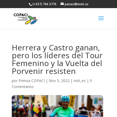
(+537) 766 3776
panaci@enet.cu
Herrera y Castro ganan,
pero los líderes del Tour
Femenino y la Vuelta del
Porvenir resisten
por
Prensa COPACI
|
Nov 5, 2022
|
noti_es
|
0
Comentarios