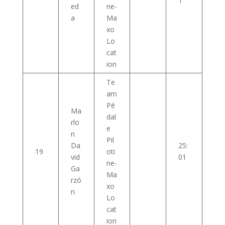
1
ed
ne-
a
Ma
xo
Lo
cat
ion
Te
am
Pé
Ma
dal
rlo
e
n
Pil
Da
25:
19
oti
vid
01
ne-
Ga
Ma
rzó
xo
n
Lo
cat
ion