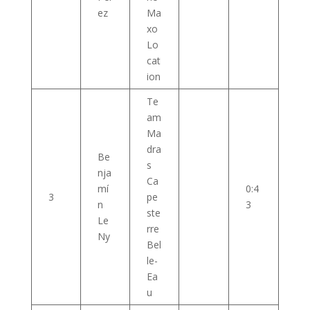
ez
Ma
xo
Lo
cat
ion
Te
am
Ma
dra
Be
s
nja
Ca
mí
0:4
3
pe
n
3
ste
Le
rre
Ny
Bel
le-
Ea
u