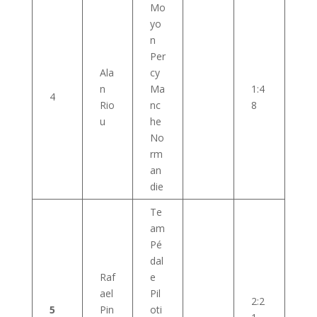
Mo
yo
n
Per
Ala
cy
n
Ma
1:4
4
Rio
nc
8
u
he
No
rm
an
die
Te
am
Pé
dal
Raf
e
ael
Pil
2:2
5
Pin
oti