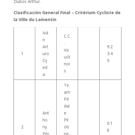
Dubos Arthur.
Clasificación General Final – Critérium Cycliste de
la Ville du Lamentin
Ivá
C.C
n
.
Art
9:2
Va
1
uro
3:4
ucli
Oj
9
noi
ed
s
a
Te
am
Pé
dal
Ant
e
ho
Pil
0:1
2
ny
oti
6
Pér
ne-