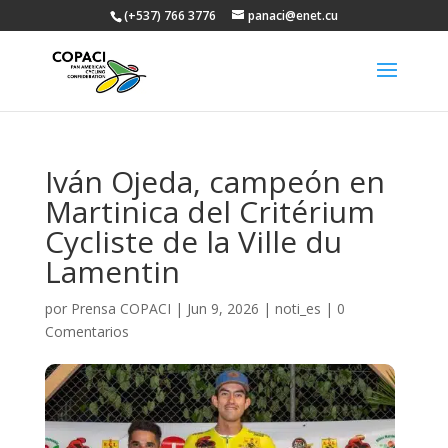
(+537) 766 3776
panaci@enet.cu
Iván Ojeda, campeón en
Martinica del Critérium
Cycliste de la Ville du
Lamentin
por
Prensa COPACI
|
Jun 9, 2026
|
noti_es
|
0
Comentarios