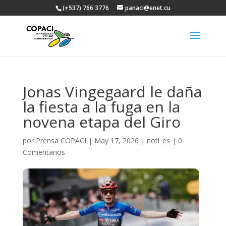
(+537) 766 3776
panaci@enet.cu
Jonas Vingegaard le daña
la fiesta a la fuga en la
novena etapa del Giro
por
Prensa COPACI
|
May 17, 2026
|
noti_es
|
0
Comentarios