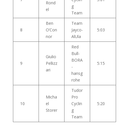
Rond
g
el
Team
Ben
Team
8
O’Con
Jayco-
5:03
nor
AlUla
Red
Bull-
Giulio
BORA
9
Pellizz
5:15
-
ari
hansg
rohe
Tudor
Micha
Pro
10
el
Cyclin
5:20
Storer
g
Team