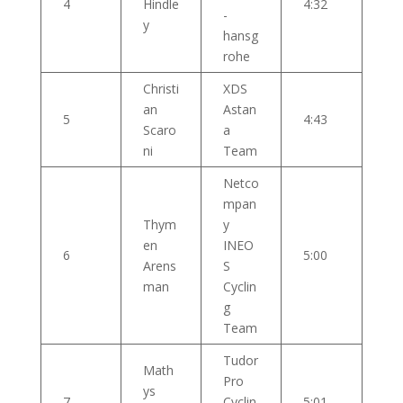
4
Hindle
4:32
-
y
hansg
rohe
Christi
XDS
an
Astan
5
4:43
Scaro
a
ni
Team
Netco
mpan
Thym
y
en
INEO
6
5:00
Arens
S
man
Cyclin
g
Team
Tudor
Math
Pro
ys
7
Cyclin
5:01