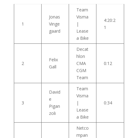
Team
Jonas
Visma
4:20:2
1
Vinge
|
1
gaard
Lease
a Bike
Decat
hlon
Felix
2
CMA
0:12
Gall
CGM
Team
Team
David
Visma
e
3
|
0:34
Pigan
Lease
zoli
a Bike
Netco
mpan