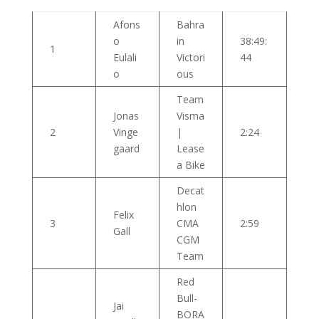
Afons
Bahra
o
in
38:49:
1
Eulali
Victori
44
o
ous
Team
Jonas
Visma
2
Vinge
|
2:24
gaard
Lease
a Bike
Decat
hlon
Felix
3
CMA
2:59
Gall
CGM
Team
Red
Bull-
Jai
BORA