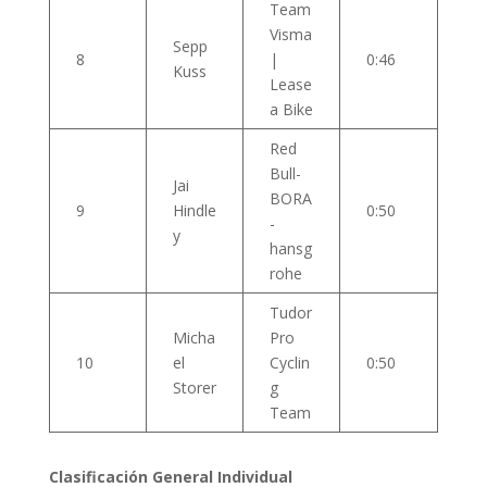
Team
Visma
Sepp
8
|
0:46
Kuss
Lease
a Bike
Red
Bull-
Jai
BORA
9
Hindle
0:50
-
y
hansg
rohe
Tudor
Micha
Pro
10
el
Cyclin
0:50
Storer
g
Team
Clasificación General Individual