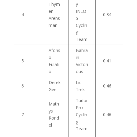
Thym
y
en
INEO
4
0:34
Arens
S
man
Cyclin
g
Team
Afons
Bahra
o
in
5
0:41
Eulali
Victori
o
ous
Derek
Lidl-
6
0:46
Gee
Trek
Tudor
Math
Pro
ys
7
Cyclin
0:46
Rond
g
el
Team