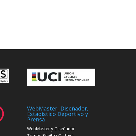
WebMaster, Diseñador,
Estadistico Deportivo y
Prensa
WebMaster y Diseñador:
Tomas Benitez Cartaya