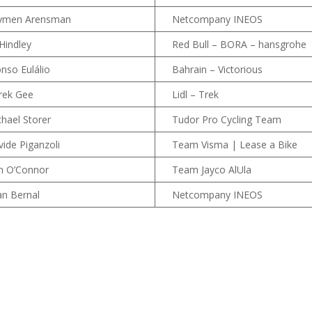
ymen Arensman
Netcompany INEOS
 Hindley
Red Bull – BORA – hansgrohe
nso Eulálio
Bahrain – Victorious
rek Gee
Lidl – Trek
hael Storer
Tudor Pro Cycling Team
ide Piganzoli
Team Visma | Lease a Bike
n O’Connor
Team Jayco AlUla
an Bernal
Netcompany INEOS