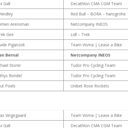
ix Gall
Decathlon CMA CGM Team
 Hindley
Red Bull – BORA – hansgrohe
ymen Arensman
Netcompany INEOS
rek Gee
Lidl – Trek
ide Piganzoli
Team Visma | Lease a Bike
an Bernal
Netcompany INEOS
hael Storer
Tudor Pro Cycling Team
thys Rondel
Tudor Pro Cycling Team
ut Poels
Unibet Rose Rockets
nas Vingegaard
Team Visma | Lease a Bike
ix Gall
Decathlon CMA CGM Team