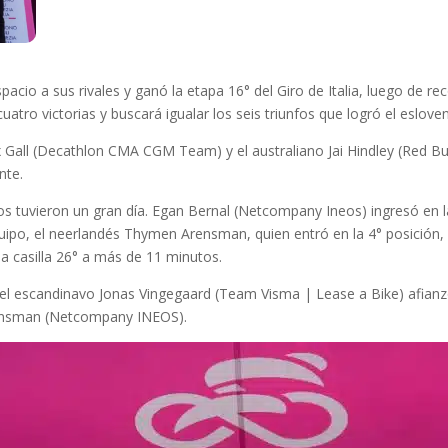
acio a sus rivales y ganó la etapa 16° del Giro de Italia, luego de rec
cuatro victorias y buscará igualar los seis triunfos que logró el eslo
 Gall (Decathlon CMA CGM Team) y el australiano Jai Hindley (Red Bu
nte.
s tuvieron un gran día. Egan Bernal (Netcompany Ineos) ingresó en l
quipo, el neerlandés Thymen Arensman, quien entró en la 4° posición
la casilla 26° a más de 11 minutos.
l, el escandinavo Jonas Vingegaard (Team Visma | Lease a Bike) afianzó 
ensman (Netcompany INEOS).