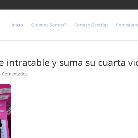
Inicio
Quienes Somos?
Comité Gestión
Comisione
 intratable y suma su cuarta vic
0 Comentarios