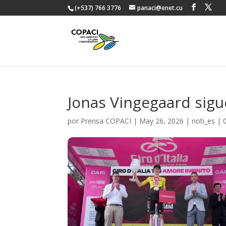
(+537) 766 3776
panaci@enet.cu
Jonas Vingegaard sigue
por
Prensa COPACI
|
May 26, 2026
|
noti_es
|